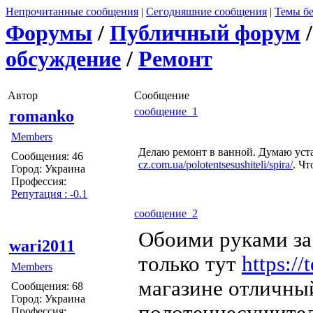
Непрочитанные сообщения
|
Сегодняшние сообщения
|
Темы бе
Форумы
/
Публичный форум
обсуждение
/
Ремонт
Автор
Сообщение
сообщение 1
romanko
Members
Делаю ремонт в ванной. Думаю ус
Сообщения: 46
cz.com.ua/polotentsesushiteli/spira/
. Чт
Город: Украина
Профессия:
Репутация : -0.1
сообщение 2
Обоими руками за 
wari2011
только тут
https://
Members
магазине отличны
Сообщения: 68
Город: Украина
полотенцесушител
Профессия: