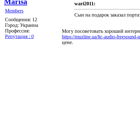
Marisa
wari2011:
Members
Сын на подарок заказал порта
Сообщения: 12
Город: Украина
Профессия:
Могу посоветовать хороший интерне
Репутация : 0
https://muzline.ua/ltc-audio-freesound-u
цене.