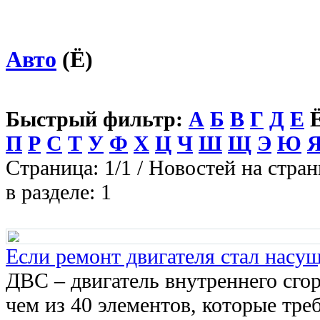
Авто
(Ё)
Быстрый фильтр:
А
Б
В
Г
Д
Е
П
Р
С
Т
У
Ф
Х
Ц
Ч
Ш
Щ
Э
Ю
Страница: 1/1 / Новостей на стран
в разделе: 1
Если ремонт двигателя стал насу
ДВС – двигатель внутреннего сгор
чем из 40 элементов, которые тр