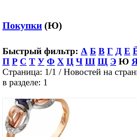
Покупки
(Ю)
Быстрый фильтр:
А
Б
В
Г
Д
Е
П
Р
С
Т
У
Ф
Х
Ц
Ч
Ш
Щ
Э
Ю
Страница: 1/1 / Новостей на стран
в разделе: 1