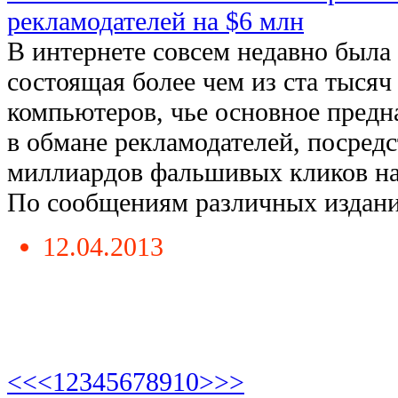
рекламодателей на $6 млн
В интернете совсем недавно была
состоящая более чем из ста тыся
компьютеров, чье основное предн
в обмане рекламодателей, посред
миллиардов фальшивых кликов на
По сообщениям различных изданий,
12.04.2013
<<
<
1
2
3
4
5
6
7
8
9
10
>
>>