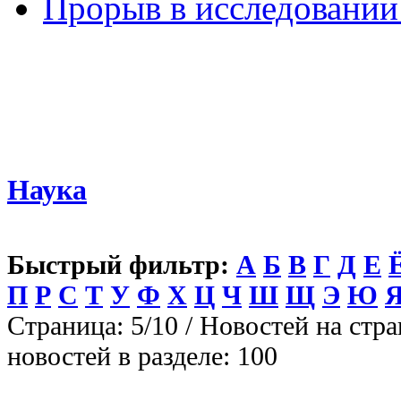
Прорыв в исследовании
Наука
Быстрый фильтр:
А
Б
В
Г
Д
Е
П
Р
С
Т
У
Ф
Х
Ц
Ч
Ш
Щ
Э
Ю
Страница: 5/10 / Новостей на стра
новостей в разделе: 100