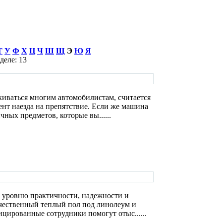
Т
У
Ф
Х
Ц
Ч
Ш
Щ
Э
Ю
Я
деле: 13
киваться многим автомобилистам, считается
нт наезда на препятствие. Если же машина
чных предметов, которые вы......
 уровню практичности, надежности и
 качественный теплый пол под линолеум и
ицированные сотрудники помогут отыс......