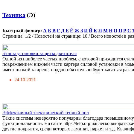
Техника
(Э)
Быстрый фильтр:
А
Б
В
Г
Д
Е
Ё
Ж
З
И
Й
К
Л
М
Н
О
П
Р
С
Страница: 1/2 / Новостей на странице: 10 / Всего новостей в раз
Этапы установки защиты двигателя
Одной из наиболее частых проблем, с которой приходится стал
повреждением нижней части картера силовой установки в моме
имеет низкий клиренс, поддон обязательно будет касаться разли
24.10.2021
Эффективный электрический теплый пол
Такие системы невероятно популярны благодаря повышенному
функциональности. На сайте https://leto.org.ua/ легко выбрать
другие покрытия, среди которых ламинат, паркет и т.д. Квалиф