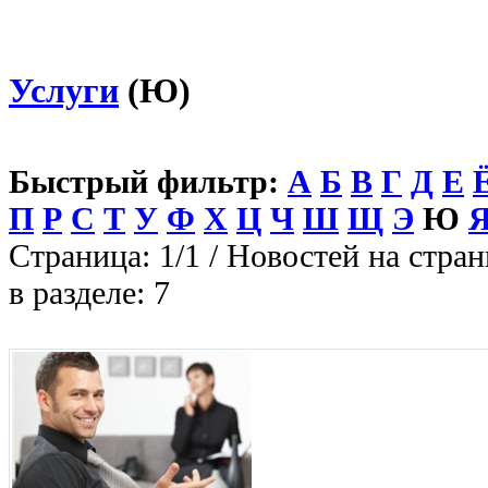
Услуги
(Ю)
Быстрый фильтр:
А
Б
В
Г
Д
Е
П
Р
С
Т
У
Ф
Х
Ц
Ч
Ш
Щ
Э
Ю
Страница: 1/1 / Новостей на стран
в разделе: 7