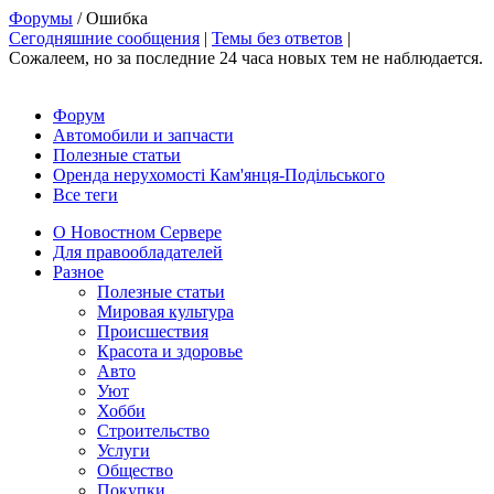
Форумы
/ Ошибка
Сегодняшние сообщения
|
Темы без ответов
|
Сожалеем, но за последние 24 часа новых тем не наблюдается.
Форум
Автомобили и запчасти
Полезные статьи
Оренда нерухомості Кам'янця-Подільського
Все теги
О Новостном Сервере
Для правообладателей
Разное
Полезные статьи
Мировая культура
Происшествия
Красота и здоровье
Авто
Уют
Хобби
Строительство
Услуги
Общество
Покупки