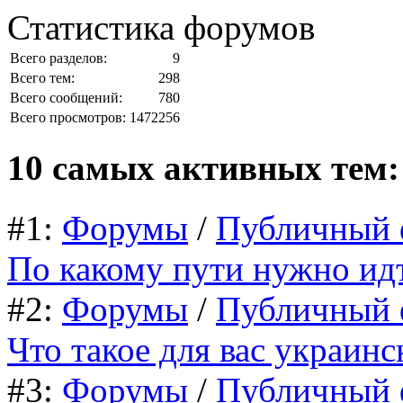
Статистика форумов
Всего разделов:
9
Всего тем:
298
Всего сообщений:
780
Всего просмотров:
1472256
10 самых активных тем:
#1:
Форумы
/
Публичный 
По какому пути нужно ид
#2:
Форумы
/
Публичный 
Что такое для вас украин
#3:
Форумы
/
Публичный 