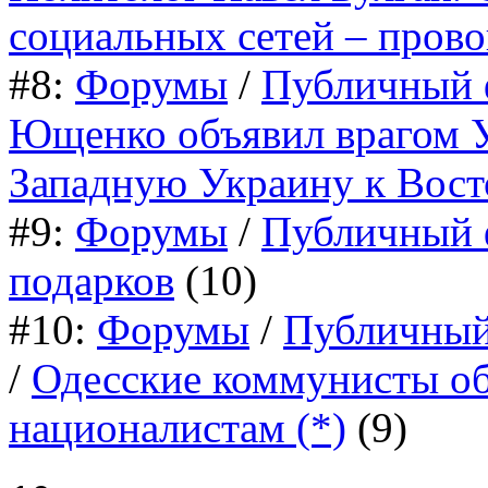
социальных сетей – прово
#8:
Форумы
/
Публичный 
Ющенко объявил врагом У
Западную Украину к Вост
#9:
Форумы
/
Публичный 
подарков
(10)
#10:
Форумы
/
Публичный
/
Одесские коммунисты о
националистам (*)
(9)