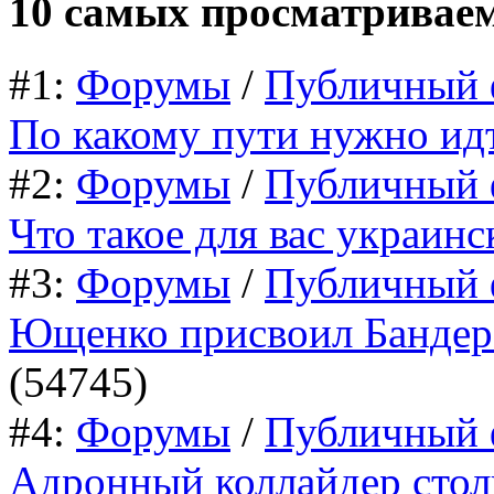
10 самых просматривае
#1:
Форумы
/
Публичный 
По какому пути нужно ид
#2:
Форумы
/
Публичный 
Что такое для вас украин
#3:
Форумы
/
Публичный 
Ющенко присвоил Бандере
(54745)
#4:
Форумы
/
Публичный 
Адронный коллайдер стол