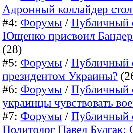
Адронный коллайдер стол
#4:
Форумы
/
Публичный 
Ющенко присвоил Бандере 
(28)
#5:
Форумы
/
Публичный 
президентом Украины?
(2
#6:
Форумы
/
Публичный 
украинцы чувствовать вое
#7:
Форумы
/
Публичный 
Политолог Павел Булгак: