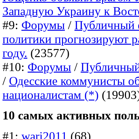
Западную Украину к Вост
#9:
Форумы
/
Публичный 
политики прогнозируют р
году.
(23577)
#10:
Форумы
/
Публичный
/
Одесские коммунисты о
националистам (*)
(19903
10 самых активных поль
#1:
wari2011
(68)