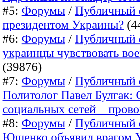
#5:
Форумы
/
Публичный 
президентом Украины?
(4
#6:
Форумы
/
Публичный 
украинцы чувствовать вое
(39876)
#7:
Форумы
/
Публичный 
Политолог Павел Булгак:
социальных сетей – прово
#8:
Форумы
/
Публичный 
Ющенко объявил врагом У