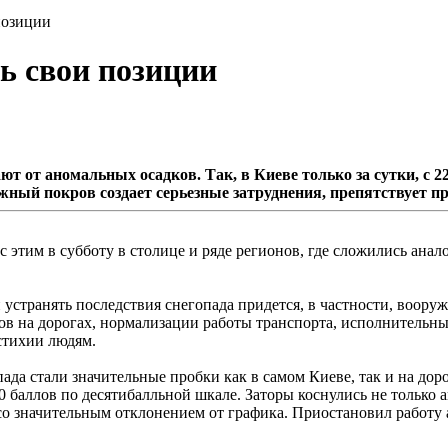
 позиции
ть свои позиции
 от аномальных осадков. Так, в Киеве только за сутки, с 22 
жный покров создает серьезные затруднения, препятствует 
 этим в субботу в столице и ряде регионов, где сложились ана
 и устранять последствия снегопада придется, в частности, воо
в на дорогах, нормализации работы транспорта, исполнительным
стихии людям.
а стали значительные пробки как в самом Киеве, так и на доро
 баллов по десятибалльной шкале. Заторы коснулись не только а
о значительным отклонением от графика. Приостановил работу 