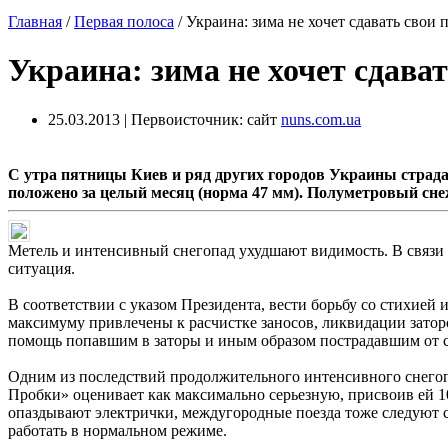
Главная
/
Первая полоса
/
Украина: зима не хочет сдавать свои
Украина: зима не хочет сдава
25.03.2013 | Первоисточник: сайт
nuns.com.ua
С утра пятницы Киев и ряд других городов Украины страдают
положено за целый месяц (норма 47 мм). Полуметровый сне
Метель и интенсивный снегопад ухудшают видимость. В связи с
ситуация.
В соответствии с указом Президента, вести борьбу со стихией
максимуму привлечены к расчистке заносов, ликвидации заторо
помощь попавшим в заторы и иным образом пострадавшим от 
Одним из последствий продолжительного интенсивного снегопад
Пробки» оценивает как максимально серьезную, присвоив ей 10
опаздывают электрички, междугородные поезда тоже следуют с
работать в нормальном режиме.