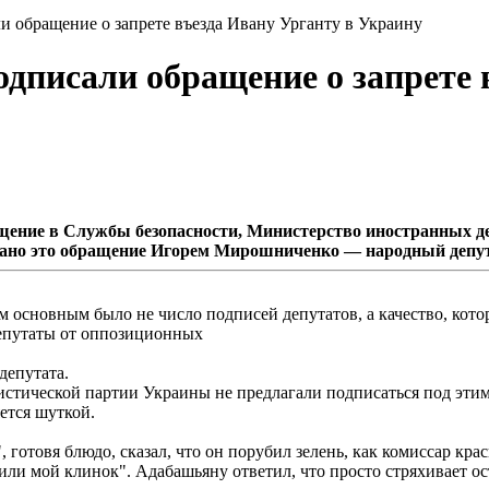
и обращение о запрете въезда Ивану Урганту в Украину
дписали обращение о запрете 
щение в Службы безопасности, Министерство иностранных де
вано это обращение Игорем Мирошниченко — народный депу
 основным было не число подписей депутатов, а качество, кото
депутаты от оппозиционных
депутата.
тической партии Украины не предлагали подписаться под этим 
яется шуткой.
 готовя блюдо, сказал, что он порубил зелень, как комиссар кр
ли мой клинок". Адабашьяну ответил, что просто стряхивает ос