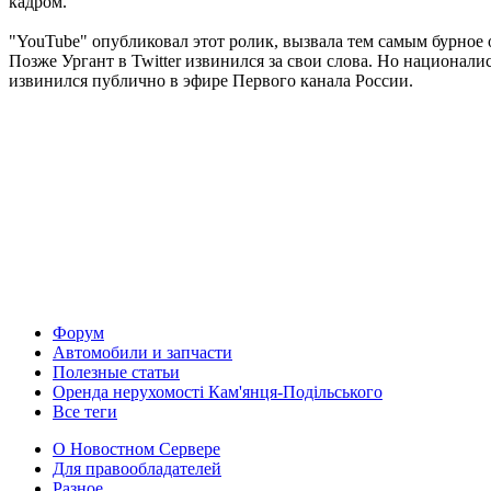
кадром.
"YouTube" опубликовал этот ролик, вызвала тем самым бурное
Позже Ургант в Twitter извинился за свои слова. Но национал
извинился публично в эфире Первого канала России.
Форум
Автомобили и запчасти
Полезные статьи
Оренда нерухомості Кам'янця-Подільського
Все теги
О Новостном Сервере
Для правообладателей
Разное