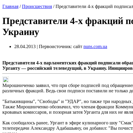
Главная
/
Происшествия
/
Представители 4-х фракций подписал
Представители 4-х фракций по
Украину
28.04.2013 | Первоисточник: сайт
nuns.com.ua
Представители 4-х парламентских фракций подписали обра
Урганту — российский телеведущий, в Украину. Иницииро
Мирошниченко заявил, что при сборе подписей под обращением
различных фракций. Ведь свои подписи поставили не только 
"Батькивщины", "Свободы" и "УДАР", но также три народных 
Также Мирошниченко обозначил, что членам фракции Коммунис
кровавых комиссаров, и позорная затея Урганта для них не явл
Как сообщалось ранее, Ургант в эфире кулинарного шоу "Смак",
телепередачи Александру Адабашьяну, он добавил: "Вы почисти