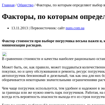
Главная
/
Общество
/
Факторы, по которым определяют выбор 
Факторы, по которым опреде
13.11.2013 | Первоисточник: сайт
nuns.com.ua
Фактор стоимости при выборе погрузчика весьма важен и, к
минимизации расходов.
В сравнении стоимости и качества наиболее рационально оста
Может быть, он, как правило, может поддаваться количественно
покупки, но и цену обслуживания и ремонта, ресурс погрузчи
автопогрузчик бензиновый и дизельный, так как она для них б
оборачивается некоторыми значительными ограничениями расче
Чем чаще погрузчик используется, тем удобнее и надежнее в э
за границы или же нужно иметь парк погрузчиков. Работая, на
всегда есть вероятность опасности выхода его из строя погруз