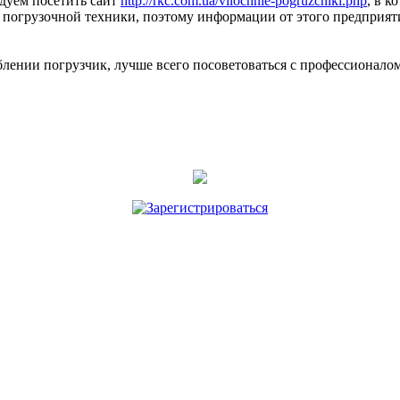
ндуем посетить сайт
http://rkc.com.ua/vilochnie-pogruzchiki.php
, в 
 погрузочной техники, поэтому информации от этого предприяти
блении погрузчик, лучше всего посоветоваться с профессионалом