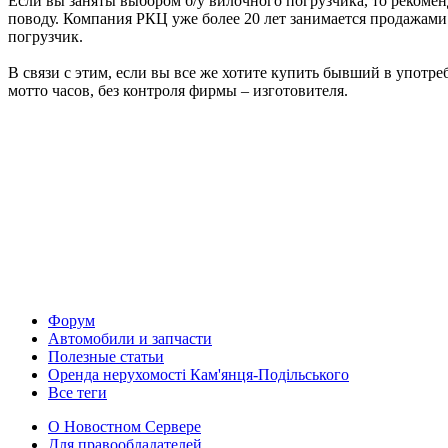
Если вы заняты выбором б/у вилочного погрузчика, то рекоме
поводу. Компания РКЦ уже более 20 лет занимается продажами
погрузчик.
В связи с этим, если вы все же хотите купить бывший в употре
мотто часов, без контроля фирмы – изготовителя.
Форум
Автомобили и запчасти
Полезные статьи
Оренда нерухомості Кам'янця-Подільського
Все теги
О Новостном Сервере
Для правообладателей