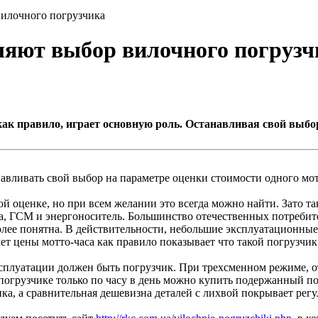
вилочного погрузчика
ляют выбор вилочного погрузч
ак правило, играет основную роль. Останавливая свой выбор
навливать свой выбор на параметре оценки стоимости одного мо
й оценке, но при всем желании это всегда можно найти. Зато так
ка, ГСМ и энергоноситель. Большинство отечественных потреби
олее понятна. В действительности, небольшие эксплуатационные
т цены мотто-часа как правило показывает что такой погрузчик
ксплуатации должен быть погрузчик. При трехсменном режиме, о
 погрузчике только по часу в день можно купить подержанный по
чика, а сравнительная дешевизна деталей с лихвой покрывает рег