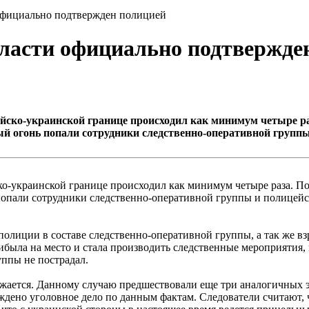
официально подтвержден полицией
бласти официально подтвержде
ийско-украинской границе происходил как минимум четыре ра
й огонь попали сотрудники следственно-оперативной группы 
ко-украинской границе происходил как минимум четыре раза. По
опали сотрудники следственно-оперативной группы и полицейск
и полиции в составе следственно-оперативной группы, а так ж
была на место и стала производить следственные мероприятия, 
уппы не пострадал.
лжается. Данному случаю предшествовали еще три аналогичных 
дено уголовное дело по данным фактам. Следователи считают, 