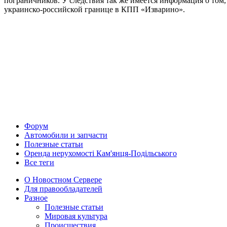
пограничников. У следствия так же имеется информация о том
украинско-российской границе в КПП «Изварино».
Форум
Автомобили и запчасти
Полезные статьи
Оренда нерухомості Кам'янця-Подільського
Все теги
О Новостном Сервере
Для правообладателей
Разное
Полезные статьи
Мировая культура
Происшествия