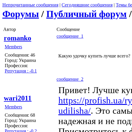
Непрочитанные сообщения
|
Сегодняшние сообщения
|
Темы бе
Форумы
/
Публичный форум
Автор
Сообщение
сообщение 1
romanko
Members
Сообщения: 46
Какую удочку купить лучше всего?
Город: Украина
Профессия:
Репутация : -0.1
сообщение 2
Привет! Лучше ку
wari2011
https://profish.ua/r
Members
udilisha/
. Это сам
Сообщения: 68
надежная и не под
Город: Украина
Профессия:
Присмотритесь к 
Репутация : -0.2