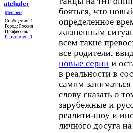
танцы на тнт onli
atehuler
бояться, что новы
Members
определенное врем
Сообщения: 1
Город: Россия
жизненным ситуац
Профессия:
Репутация : 0
всем такие прево
все родители, вви
новые серии
и ост
в реальности в со
самим заниматься
слову сказать о то
зарубежные и русс
реалити-шоу и ино
личного досуга н