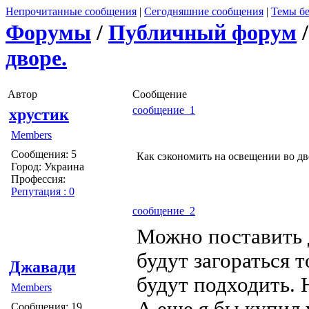
Непрочитанные сообщения
|
Сегодняшние сообщения
|
Темы бе
Форумы
/
Публичный форум
дворе.
Автор
Сообщение
сообщение 1
хрустик
Members
Сообщения: 5
Как сэкономить на освещении во д
Город: Украина
Профессия:
Репутация : 0
сообщение 2
Можно поставить 
будут загораться т
Джавади
будут подходить. 
Members
А еще я бы купил
Сообщения: 19