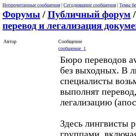
Непрочитанные сообщения
|
Сегодняшние сообщения
|
Темы бе
Форумы
/
Публичный форум
перевод и легализация докум
Автор
Сообщение
сообщение 1
Бюро переводов av
без выходных. В 
специалисты возьм
выполнят перевод,
легализацию (апос
Здесь лингвисты 
группами, включая